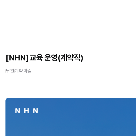
[NHN]
교육 운영(계약직)
무관
계약
마감