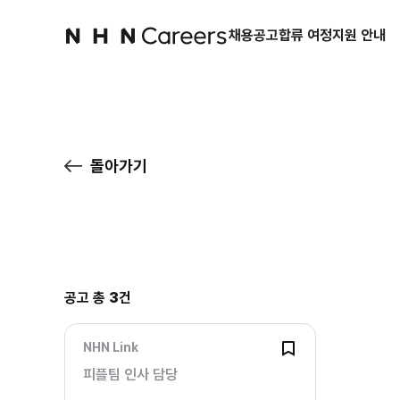
채용공고
합류 여정
지원 안내
돌아가기
공고 총
3
건
NHN Link
피플팀 인사 담당